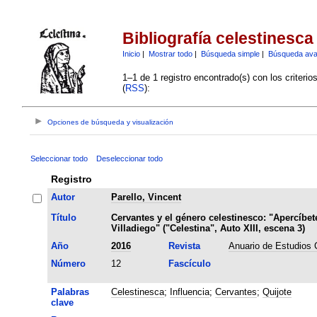
Bibliografía celestinesca
Inicio
|
Mostrar todo
|
Búsqueda simple
|
Búsqueda av
1–1 de 1 registro encontrado(s) con los criteri
(
RSS
):
Opciones de búsqueda y visualización
Seleccionar todo
Deseleccionar todo
Registro
Autor
Parello, Vincent
Título
Cervantes y el género celestinesco: "Apercíbet
Villadiego" ("Celestina", Auto XIII, escena 3)
Año
2016
Revista
Anuario de Estudios 
Número
12
Fascículo
Palabras
Celestinesca
;
Influencia
;
Cervantes
;
Quijote
clave