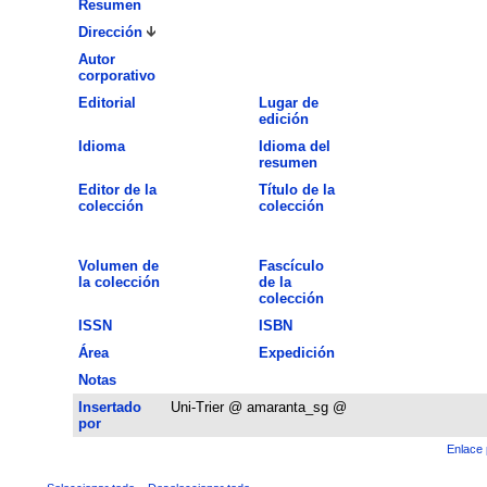
Resumen
Dirección
Autor
corporativo
Editorial
Lugar de
edición
Idioma
Idioma del
resumen
Editor de la
Título de la
colección
colección
Volumen de
Fascículo
la colección
de la
colección
ISSN
ISBN
Área
Expedición
Notas
Insertado
Uni-Trier @ amaranta_sg @
por
Enlace 