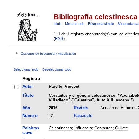
Bibliografía celestinesca
Inicio
|
Mostrar todo
|
Búsqueda simple
|
Búsqueda av
1–1 de 1 registro encontrado(s) con los criteri
(
RSS
):
Opciones de búsqueda y visualización
Seleccionar todo
Deseleccionar todo
Registro
Autor
Parello, Vincent
Título
Cervantes y el género celestinesco: "Apercíbet
Villadiego" ("Celestina", Auto XIII, escena 3)
Año
2016
Revista
Anuario de Estudios 
Número
12
Fascículo
Palabras
Celestinesca
;
Influencia
;
Cervantes
;
Quijote
clave