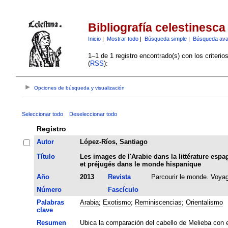
Bibliografía celestinesca
Inicio
|
Mostrar todo
|
Búsqueda simple
|
Búsqueda av
1–1 de 1 registro encontrado(s) con los criteri
(
RSS
):
Opciones de búsqueda y visualización
Seleccionar todo
Deseleccionar todo
Registro
Autor
López-Ríos, Santiago
Título
Les images de l'Arabie dans la littérature es
et préjugés dans le monde hispanique
Año
2013
Revista
Parcourir le monde. Voya
Número
Fascículo
Palabras
Arabia
;
Exotismo
;
Reminiscencias
;
Orientalismo
clave
Resumen
Ubica la comparación del cabello de Melieba con e