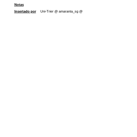
Notas
Insertado por
Uni-Trier @ amaranta_sg @