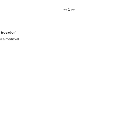
<<
1
>>
 trovador"
tica medieval