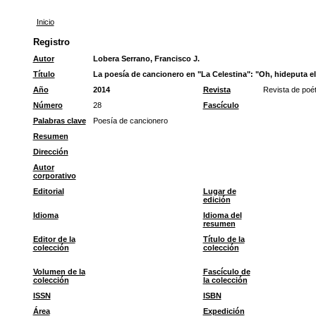
Inicio
Registro
Autor
Lobera Serrano, Francisco J.
Título
La poesía de cancionero en "La Celestina": "Oh, hideputa el
Año
2014
Revista
Revista de poé
Número
28
Fascículo
Palabras clave
Poesía de cancionero
Resumen
Dirección
Autor
corporativo
Editorial
Lugar de
edición
Idioma
Idioma del
resumen
Editor de la
Título de la
colección
colección
Volumen de la
Fascículo de
colección
la colección
ISSN
ISBN
Área
Expedición