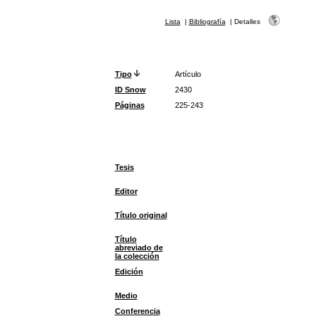
Lista
|
Bibliografía
|
Detalles
Tipo
Artículo
ID Snow
2430
Páginas
225-243
Tesis
Editor
Título original
Título
abreviado de
la colección
Edición
Medio
Conferencia