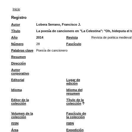
Inicio
Registro
Autor
Lobera Serrano, Francisco J.
Título
La poesía de cancionero en "La Celestina": "Oh, hideputa el 
Año
2014
Revista
Revista de poética medieval
Número
28
Fascículo
Palabras clave
Poesía de cancionero
Resumen
Dirección
Autor
corporativo
Editorial
Lugar de
edición
Idioma
Idioma del
resumen
Editor de la
Título de la
colección
colección
Volumen de la
Fascículo de
colección
la colección
ISSN
ISBN
Área
Expedición