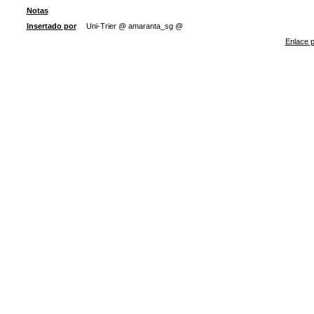
Notas
Insertado por
Uni-Trier @ amaranta_sg @
Enlace p