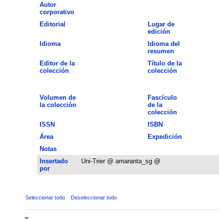
Autor
corporativo
Editorial
Lugar de
edición
Idioma
Idioma del
resumen
Editor de la
Título de la
colección
colección
Volumen de
Fascículo
la colección
de la
colección
ISSN
ISBN
Área
Expedición
Notas
Insertado
Uni-Trier @ amaranta_sg @
por
Seleccionar todo
Deseleccionar todo