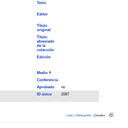
Tesis
Editor
Título
original
Título
abreviado
de la
colección
Edición
Medio
Conferencia
Aprobado
no
ID único
2087
Lista
|
Bibliografía
|
Detalles