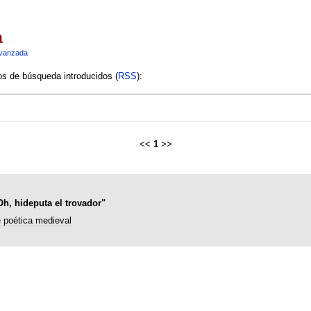
a
vanzada
ios de búsqueda introducidos (
RSS
):
<<
1
>>
Oh, hideputa el trovador"
 poética medieval