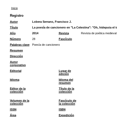
Inicio
Registro
Autor
Lobera Serrano, Francisco J.
Título
La poesía de cancionero en "La Celestina": "Oh, hideputa el 
Año
2014
Revista
Revista de poética medieval
Número
28
Fascículo
Palabras clave
Poesía de cancionero
Resumen
Dirección
Autor
corporativo
Editorial
Lugar de
edición
Idioma
Idioma del
resumen
Editor de la
Título de la
colección
colección
Volumen de la
Fascículo de
colección
la colección
ISSN
ISBN
Área
Expedición