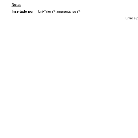
Notas
Insertado por
Uni-Trier @ amaranta_sg @
Enlace p