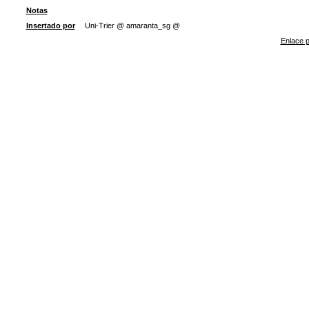
Notas
Insertado por
Uni-Trier @ amaranta_sg @
Enlace p