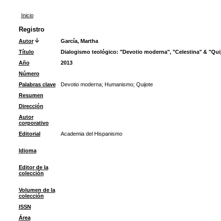
Inicio
Registro
Autor
García, Martha
Título
Dialogismo teológico: "Devotio moderna", "Celestina" & "Qui
Año
2013
Número
Palabras clave
Devotio moderna
;
Humanismo
;
Quijote
Resumen
Dirección
Autor
corporativo
Editorial
Academia del Hispanismo
Idioma
Editor de la
colección
Volumen de la
colección
ISSN
Área