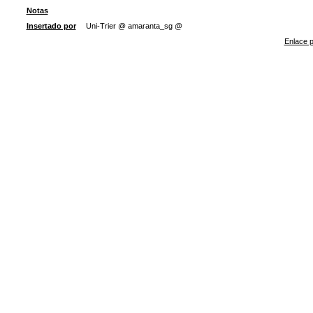
Notas
Insertado por
Uni-Trier @ amaranta_sg @
Enlace p