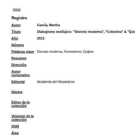
Inicio
Registro
Autor
García, Martha
Título
Dialogismo teológico: "Devotio moderna", "Celestina" & "Qui
Año
2013
Número
Palabras clave
Devotio moderna
;
Humanismo
;
Quijote
Resumen
Dirección
Autor
corporativo
Editorial
Academia del Hispanismo
Idioma
Editor de la
colección
Volumen de la
colección
ISSN
Área