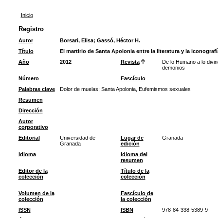
Inicio
Registro
Autor
Borsari, Elisa
;
Gassó, Héctor H.
Título
El martirio de Santa Apolonia entre la literatura y la iconografí
Año
2012
Revista
De lo Humano a lo divino
demonios
Número
Fascículo
Palabras clave
Dolor de muelas
;
Santa Apolonia, Eufemismos sexuales
Resumen
Dirección
Autor
corporativo
Editorial
Universidad de
Lugar de
Granada
Granada
edición
Idioma
Idioma del
resumen
Editor de la
Título de la
colección
colección
Volumen de la
Fascículo de
colección
la colección
ISSN
ISBN
978-84-338-5389-9