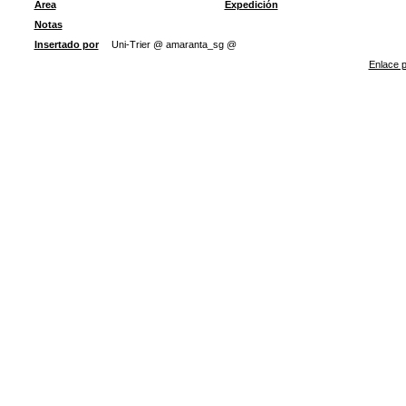
Área
Expedición
Notas
Insertado por
Uni-Trier @ amaranta_sg @
Enlace p