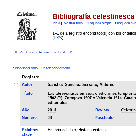
Bibliografía celestinesca
Inicio
|
Mostrar todo
|
Búsqueda simple
|
Búsqueda av
1–1 de 1 registro encontrado(s) con los criteri
(
RSS
):
Opciones de búsqueda y visualización
Seleccionar todo
Deseleccionar todo
Registro
Autor
Sánchez Sánchez-Serrano, Antonio
Título
Las abreviaturas en cuatro ediciones tempranas
1502 (?), Zaragoza 1507 y Valencia 1514. Catal
editoriales
Año
2014
Revista
Celesti
Número
38
Fascículo
Palabras
Historia del libro
;
Historia editorial
clave