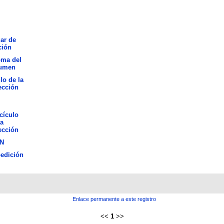
ar de
ción
oma del
umen
lo de la
ección
cículo
la
ección
N
edición
Enlace permanente a este registro
<<
1
>>