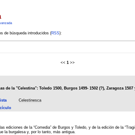
a
vanzada
ios de búsqueda introducidos (
RSS
):
<<
1
>>
s de la "Celestina": Toledo 1500, Burgos 1499- 1502 (?), Zaragoza 1507 
ista
Celestinesca
cículo
as ediciones de la “Comedia” de Burgos y Toledo, y de la edición de la “Trag
 la burgalesa y, por lo tanto, más antigua.