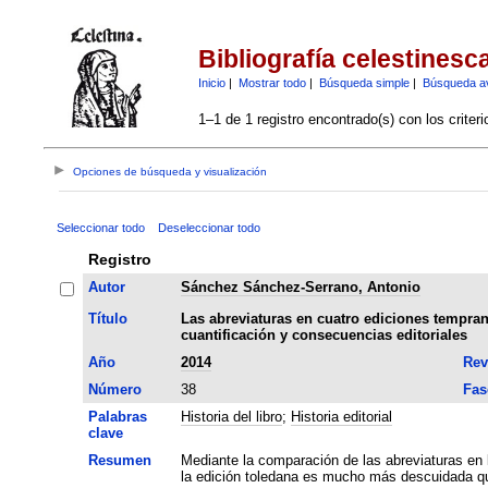
Bibliografía celestinesc
Inicio
|
Mostrar todo
|
Búsqueda simple
|
Búsqueda a
1–1 de 1 registro encontrado(s) con los criter
Opciones de búsqueda y visualización
Seleccionar todo
Deseleccionar todo
Registro
Autor
Sánchez Sánchez-Serrano, Antonio
Título
Las abreviaturas en cuatro ediciones temprana
cuantificación y consecuencias editoriales
Año
2014
Rev
Número
38
Fas
Palabras
Historia del libro
;
Historia editorial
clave
Resumen
Mediante la comparación de las abreviaturas en l
la edición toledana es mucho más descuidada que