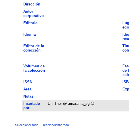
Dirección
Autor
corporativo
Editorial
Lug
edi
Idioma
Idi
res
Editor de la
Títu
colección
col
Volumen de
Fas
la colección
de 
col
ISSN
ISB
Área
Exp
Notas
Insertado
Uni-Trier @ amaranta_sg @
por
Seleccionar todo
Deseleccionar todo