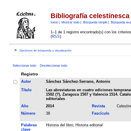
Bibliografía celestinesca
Inicio
|
Mostrar todo
|
Búsqueda simple
|
Búsqueda av
1–1 de 1 registro encontrado(s) con los criteri
(
RSS
):
Opciones de búsqueda y visualización
Seleccionar todo
Deseleccionar todo
Registro
Autor
Sánchez Sánchez-Serrano, Antonio
Título
Las abreviaturas en cuatro ediciones tempranas
1502 (?), Zaragoza 1507 y Valencia 1514. Catal
editoriales
Año
2014
Revista
Celesti
Número
38
Fascículo
Palabras
Historia del libro
;
Historia editorial
clave