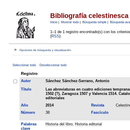
Bibliografía celestinesca
Inicio
|
Mostrar todo
|
Búsqueda simple
|
Búsqueda av
1–1 de 1 registro encontrado(s) con los criteri
(
RSS
):
Opciones de búsqueda y visualización
Seleccionar todo
Deseleccionar todo
Registro
Autor
Sánchez Sánchez-Serrano, Antonio
Título
Las abreviaturas en cuatro ediciones tempranas
1502 (?), Zaragoza 1507 y Valencia 1514. Catal
editoriales
Año
2014
Revista
Celesti
Número
38
Fascículo
Palabras
Historia del libro
;
Historia editorial
clave