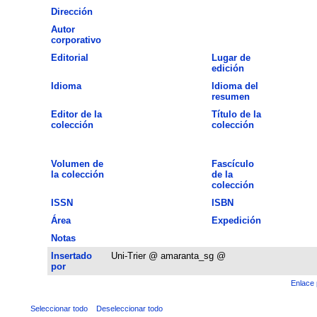
Dirección
Autor
corporativo
Editorial
Lugar de
edición
Idioma
Idioma del
resumen
Editor de la
Título de la
colección
colección
Volumen de
Fascículo
la colección
de la
colección
ISSN
ISBN
Área
Expedición
Notas
Insertado
Uni-Trier @ amaranta_sg @
por
Enlace 
Seleccionar todo
Deseleccionar todo