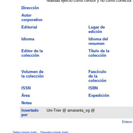
realidad ejerció como censor y no como corrector.
Dirección
Autor
corporativo
Editorial
Lugar de
edición
Idioma
Idioma del
resumen
Editor de la
Título de la
colección
colección
Volumen de
Fascículo
la colección
de la
colección
ISSN
ISBN
Área
Expedición
Notas
Insertado
Uni-Trier @ amaranta_sg @
por
Enlace 
Seleccionar todo
Deseleccionar todo