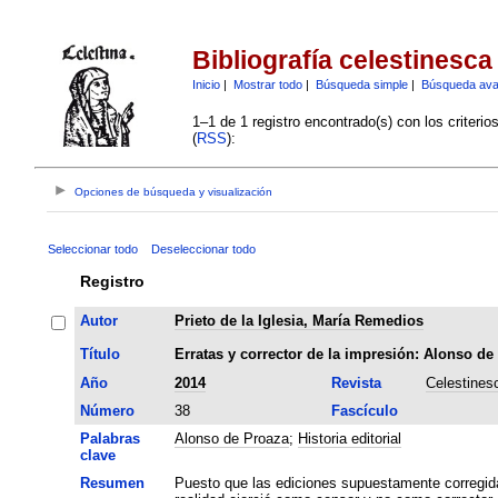
Bibliografía celestinesca
Inicio
|
Mostrar todo
|
Búsqueda simple
|
Búsqueda av
1–1 de 1 registro encontrado(s) con los criteri
(
RSS
):
Opciones de búsqueda y visualización
Seleccionar todo
Deseleccionar todo
Registro
Autor
Prieto de la Iglesia, María Remedios
Título
Erratas y corrector de la impresión: Alonso de
Año
2014
Revista
Celestines
Número
38
Fascículo
Palabras
Alonso de Proaza
;
Historia editorial
clave
Resumen
Puesto que las ediciones supuestamente corregid