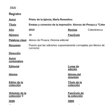
Inicio
Registro
Autor
Prieto de la Iglesia, María Remedios
Título
Erratas y corrector de la impresión: Alonso de Proaza y "Cele
Año
2014
Revista
Celestinesca
Número
38
Fascículo
Palabras clave
Alonso de Proaza
;
Historia editorial
Resumen
Puesto que las ediciones supuestamente corregidas por Alonso de
corrector.
Dirección
Autor
corporativo
Editorial
Lugar de
edición
Idioma
Idioma del
resumen
Editor de la
Título de la
colección
colección
Volumen de la
Fascículo de
colección
la colección
ISSN
ISBN