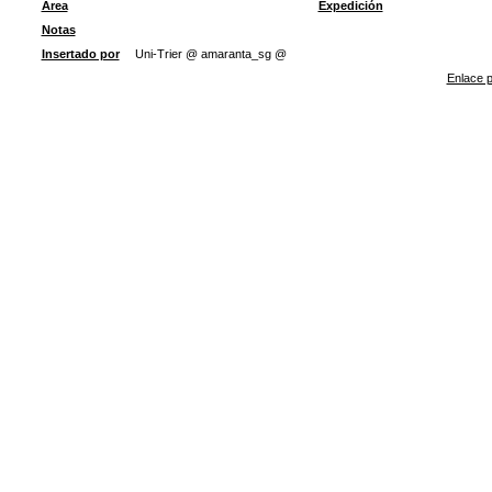
Área
Expedición
Notas
Insertado por
Uni-Trier @ amaranta_sg @
Enlace p