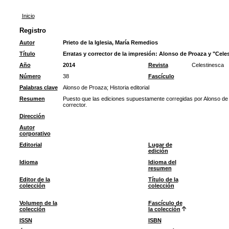
Inicio
Registro
Autor
Prieto de la Iglesia, María Remedios
Título
Erratas y corrector de la impresión: Alonso de Proaza y "Cele
Año
2014
Revista
Celestinesca
Número
38
Fascículo
Palabras clave
Alonso de Proaza
;
Historia editorial
Resumen
Puesto que las ediciones supuestamente corregidas por Alonso de
corrector.
Dirección
Autor
corporativo
Editorial
Lugar de
edición
Idioma
Idioma del
resumen
Editor de la
Título de la
colección
colección
Volumen de la
Fascículo de
colección
la colección
ISSN
ISBN