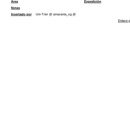
Área
Expedición
Notas
Insertado por
Uni-Trier @ amaranta_sg @
Enlace p