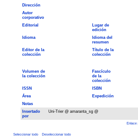
Dirección
Autor
corporativo
Editorial
Lugar de
edición
Idioma
Idioma del
resumen
Editor de la
Título de la
colección
colección
Volumen de
Fascículo
la colección
de la
colección
ISSN
ISBN
Área
Expedición
Notas
Insertado
Uni-Trier @ amaranta_sg @
por
Enlace 
Seleccionar todo
Deseleccionar todo