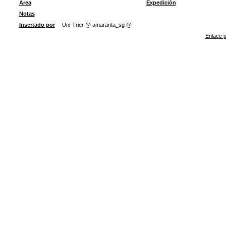
Área
Expedición
Notas
Insertado por
Uni-Trier @ amaranta_sg @
Enlace p