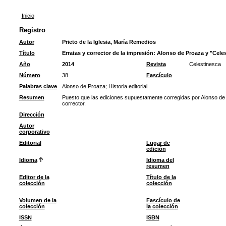
Inicio
Registro
Autor
Prieto de la Iglesia, María Remedios
Título
Erratas y corrector de la impresión: Alonso de Proaza y "Cele
Año
2014
Revista
Celestinesca
Número
38
Fascículo
Palabras clave
Alonso de Proaza
;
Historia editorial
Resumen
Puesto que las ediciones supuestamente corregidas por Alonso de
corrector.
Dirección
Autor
corporativo
Editorial
Lugar de
edición
Idioma
Idioma del
resumen
Editor de la
Título de la
colección
colección
Volumen de la
Fascículo de
colección
la colección
ISSN
ISBN