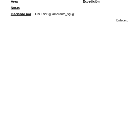
Área
Expedición
Notas
Insertado por
Uni-Trier @ amaranta_sg @
Enlace p