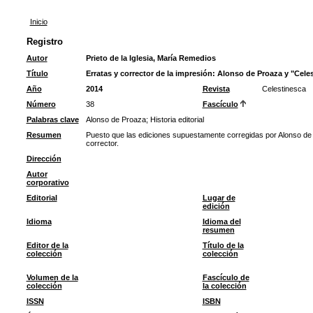
Inicio
Registro
Autor
Prieto de la Iglesia, María Remedios
Título
Erratas y corrector de la impresión: Alonso de Proaza y "Cele
Año
2014
Revista
Celestinesca
Número
38
Fascículo
Palabras clave
Alonso de Proaza
;
Historia editorial
Resumen
Puesto que las ediciones supuestamente corregidas por Alonso de
corrector.
Dirección
Autor
corporativo
Editorial
Lugar de
edición
Idioma
Idioma del
resumen
Editor de la
Título de la
colección
colección
Volumen de la
Fascículo de
colección
la colección
ISSN
ISBN