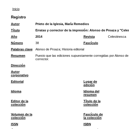
Inicio
Registro
Autor
Prieto de la Iglesia, María Remedios
Título
Erratas y corrector de la impresión: Alonso de Proaza y "Cele
Año
2014
Revista
Celestinesca
Número
38
Fascículo
Palabras clave
Alonso de Proaza
;
Historia editorial
Resumen
Puesto que las ediciones supuestamente corregidas por Alonso de
corrector.
Dirección
Autor
corporativo
Editorial
Lugar de
edición
Idioma
Idioma del
resumen
Editor de la
Título de la
colección
colección
Volumen de la
Fascículo de
colección
la colección
ISSN
ISBN