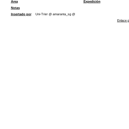
Área
Expedición
Notas
Insertado por
Uni-Trier @ amaranta_sg @
Enlace p