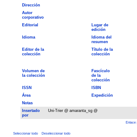
Dirección
Autor
corporativo
Editorial
Lugar de
edición
Idioma
Idioma del
resumen
Editor de la
Título de la
colección
colección
Volumen de
Fascículo
la colección
de la
colección
ISSN
ISBN
Área
Expedición
Notas
Insertado
Uni-Trier @ amaranta_sg @
por
Enlace 
Seleccionar todo
Deseleccionar todo