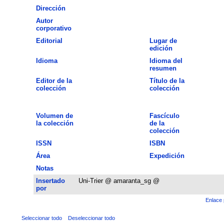
Dirección
Autor
corporativo
Editorial
Lugar de
edición
Idioma
Idioma del
resumen
Editor de la
Título de la
colección
colección
Volumen de
Fascículo
la colección
de la
colección
ISSN
ISBN
Área
Expedición
Notas
Insertado
Uni-Trier @ amaranta_sg @
por
Enlace 
Seleccionar todo
Deseleccionar todo