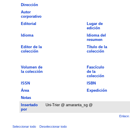
Dirección
Autor
corporativo
Editorial
Lugar de
edición
Idioma
Idioma del
resumen
Editor de la
Título de la
colección
colección
Volumen de
Fascículo
la colección
de la
colección
ISSN
ISBN
Área
Expedición
Notas
Insertado
Uni-Trier @ amaranta_sg @
por
Enlace 
Seleccionar todo
Deseleccionar todo