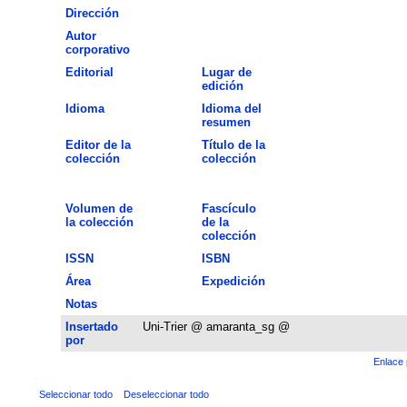
Dirección
Autor
corporativo
Editorial
Lugar de
edición
Idioma
Idioma del
resumen
Editor de la
Título de la
colección
colección
Volumen de
Fascículo
la colección
de la
colección
ISSN
ISBN
Área
Expedición
Notas
Insertado
Uni-Trier @ amaranta_sg @
por
Enlace 
Seleccionar todo
Deseleccionar todo