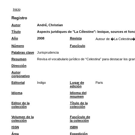
Inicio
Registro
Autor
André, Christian
Título
Aspects juridiques de "La Célestine": lexique, sources et fonc
Año
2008
Revista
Autour de �La Celestina
Número
Fascículo
Palabras clave
Jurisprudencia
Resumen
Revisa el vocabulario jurídico de “Celestina” para destacar los gra
Dirección
Autor
corporativo
Editorial
Indigo
Lugar de
Paris
edición
Idioma
Idioma del
resumen
Editor de la
Título de la
colección
colección
Volumen de la
Fascículo de
colección
la colección
ISSN
ISBN
Área
Expedición