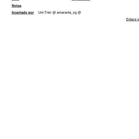
Notas
Insertado por
Uni-Trier @ amaranta_sg @
Enlace p