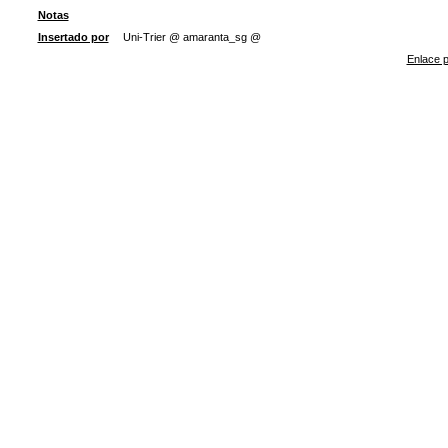
Notas
Insertado por
Uni-Trier @ amaranta_sg @
Enlace p