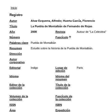
Inicio
Registro
Autor
Alvar Ezquerra, Alfredo
;
Huerta García, Florencio
Título
La Puebla de Montalbán de Fernando de Rojas
Año
2008
Revista
Autour de "La Celestina"
Número
Fascículo
Palabras clave
Puebla de Montalbán
Resumen
Estudio sobre la historia de la Puebla de Montalbán.
Dirección
Autor
corporativo
Editorial
Indigo
Lugar de
Paris
edición
Idioma
Idioma del
resumen
Editor de la
Título de la
colección
colección
Volumen de la
Fascículo de
colección
la colección
ISSN
ISBN
Área
Expedición