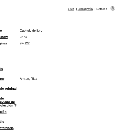
Lista
|
Bibliografía
|
Detalles
po
Capítulo de libro
 Snow
2373
ginas
97-122
is
tor
Amran, Rica
ulo original
ulo
eviado de
colección
ción
dio
ferencia