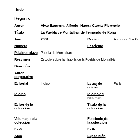
Inicio
Registro
Autor
Alvar Ezquerra, Alfredo
;
Huerta García, Florencio
Título
La Puebla de Montalbán de Fernando de Rojas
Año
2008
Revista
Autour de "La Ce
Número
Fascículo
Palabras clave
Puebla de Montalbán
Resumen
Estudio sobre la historia de la Puebla de Montalbán.
Dirección
Autor
corporativo
Editorial
Indigo
Lugar de
Paris
edición
Idioma
Idioma del
resumen
Editor de la
Título de la
colección
colección
Volumen de la
Fascículo de
colección
la colección
ISSN
ISBN
Área
Expedición