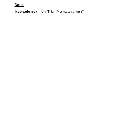
Notas
Insertado por
Uni-Trier @ amaranta_sg @