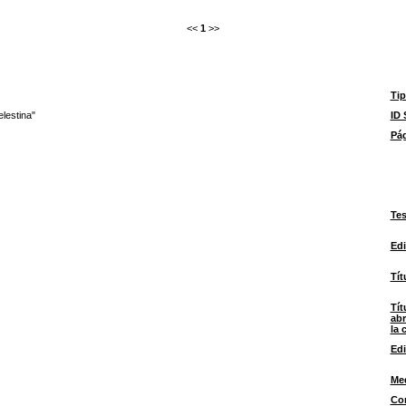
<<
1
>>
Ti
lestina"
ID
Pá
Tes
Edi
Tít
Tít
abr
la 
Edi
Me
Con