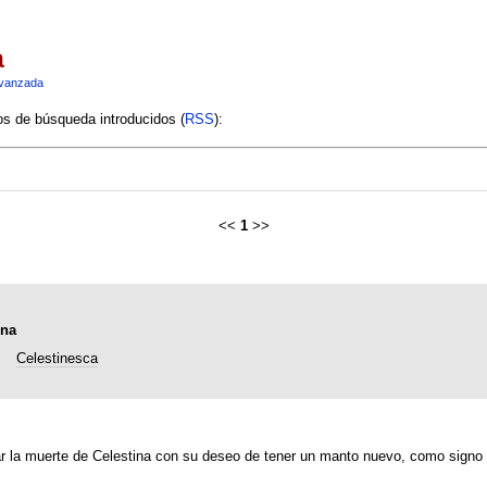
a
vanzada
ios de búsqueda introducidos (
RSS
):
<<
1
>>
ina
Celestinesca
onar la muerte de Celestina con su deseo de tener un manto nuevo, como signo 