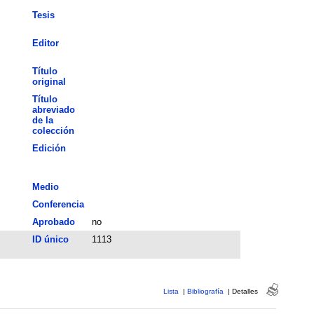
Tesis
Editor
Título
original
Título
abreviado
de la
colección
Edición
Medio
Conferencia
Aprobado
no
ID único
1113
Lista
|
Bibliografía
|
Detalles