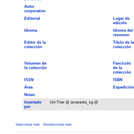
Autor
corporativo
Editorial
Lugar de
edición
Idioma
Idioma del
resumen
Editor de la
Título de la
colección
colección
Volumen de
Fascículo
la colección
de la
colección
ISSN
ISBN
Área
Expedición
Notas
Insertado
Uni-Trier @ amaranta_sg @
por
Seleccionar todo
Deseleccionar todo