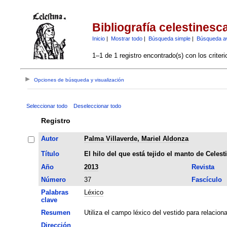
Bibliografía celestinesc
Inicio
|
Mostrar todo
|
Búsqueda simple
|
Búsqueda a
1–1 de 1 registro encontrado(s) con los criter
Opciones de búsqueda y visualización
Seleccionar todo
Deseleccionar todo
Registro
Autor
Palma Villaverde, Mariel Aldonza
Título
El hilo del que está tejido el manto de Celest
Año
2013
Revista
Número
37
Fascículo
Palabras
Léxico
clave
Resumen
Utiliza el campo léxico del vestido para relaci
Dirección