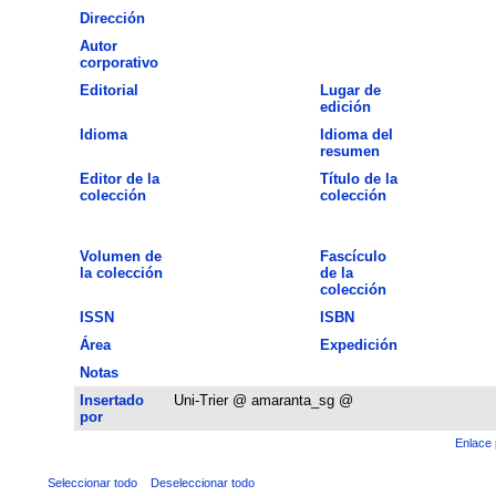
Dirección
Autor
corporativo
Editorial
Lugar de
edición
Idioma
Idioma del
resumen
Editor de la
Título de la
colección
colección
Volumen de
Fascículo
la colección
de la
colección
ISSN
ISBN
Área
Expedición
Notas
Insertado
Uni-Trier @ amaranta_sg @
por
Enlace 
Seleccionar todo
Deseleccionar todo