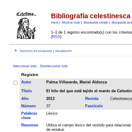
Bibliografía celestinesca
Inicio
|
Mostrar todo
|
Búsqueda simple
|
Búsqueda av
1–1 de 1 registro encontrado(s) con los criteri
(
RSS
):
Opciones de búsqueda y visualización
Seleccionar todo
Deseleccionar todo
Registro
Autor
Palma Villaverde, Mariel Aldonza
Título
El hilo del que está tejido el manto de Celestin
Año
2013
Revista
Celestinesc
Número
37
Fascículo
Palabras
Léxico
clave
Resumen
Utiliza el campo léxico del vestido para relacion
de estatus.