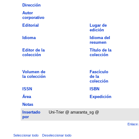
Dirección
Autor
corporativo
Editorial
Lugar de
edición
Idioma
Idioma del
resumen
Editor de la
Título de la
colección
colección
Volumen de
Fascículo
la colección
de la
colección
ISSN
ISBN
Área
Expedición
Notas
Insertado
Uni-Trier @ amaranta_sg @
por
Enlace 
Seleccionar todo
Deseleccionar todo