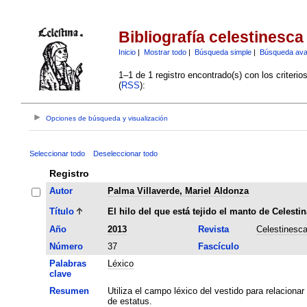
Bibliografía celestinesca
Inicio
|
Mostrar todo
|
Búsqueda simple
|
Búsqueda av
1–1 de 1 registro encontrado(s) con los criteri
(
RSS
):
Opciones de búsqueda y visualización
Seleccionar todo
Deseleccionar todo
Registro
Autor
Palma Villaverde, Mariel Aldonza
Título
El hilo del que está tejido el manto de Celestin
Año
2013
Revista
Celestinesc
Número
37
Fascículo
Palabras
Léxico
clave
Resumen
Utiliza el campo léxico del vestido para relacion
de estatus.