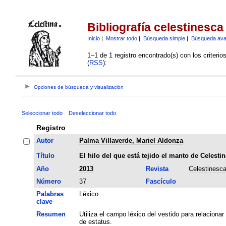
Bibliografía celestinesca
Inicio
|
Mostrar todo
|
Búsqueda simple
|
Búsqueda av
1–1 de 1 registro encontrado(s) con los criteri
(
RSS
):
Opciones de búsqueda y visualización
Seleccionar todo
Deseleccionar todo
Registro
Autor
Palma Villaverde, Mariel Aldonza
Título
El hilo del que está tejido el manto de Celestin
Año
2013
Revista
Celestinesc
Número
37
Fascículo
Palabras
Léxico
clave
Resumen
Utiliza el campo léxico del vestido para relacion
de estatus.