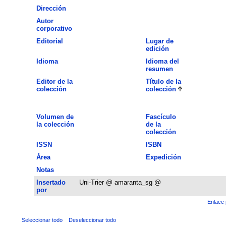
Dirección
Autor
corporativo
Editorial
Lugar de
edición
Idioma
Idioma del
resumen
Editor de la
Título de la
colección
colección
Volumen de
Fascículo
la colección
de la
colección
ISSN
ISBN
Área
Expedición
Notas
Insertado
Uni-Trier @ amaranta_sg @
por
Enlace 
Seleccionar todo
Deseleccionar todo