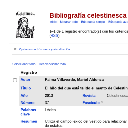
Bibliografía celestinesca
Inicio
|
Mostrar todo
|
Búsqueda simple
|
Búsqueda av
1–1 de 1 registro encontrado(s) con los criteri
(
RSS
):
Opciones de búsqueda y visualización
Seleccionar todo
Deseleccionar todo
Registro
Autor
Palma Villaverde, Mariel Aldonza
Título
El hilo del que está tejido el manto de Celestin
Año
2013
Revista
Celestinesc
Número
37
Fascículo
Palabras
Léxico
clave
Resumen
Utiliza el campo léxico del vestido para relacion
de estatus.