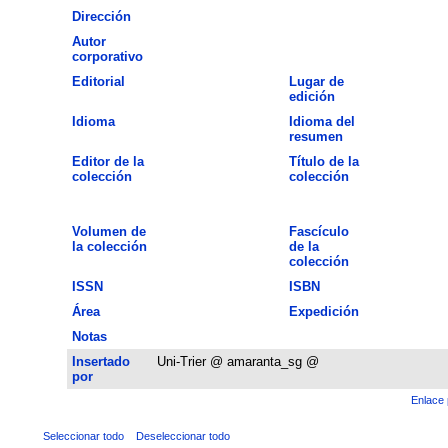
Dirección
Autor
corporativo
Editorial
Lugar de
edición
Idioma
Idioma del
resumen
Editor de la
Título de la
colección
colección
Volumen de
Fascículo
la colección
de la
colección
ISSN
ISBN
Área
Expedición
Notas
Insertado
Uni-Trier @ amaranta_sg @
por
Enlace 
Seleccionar todo
Deseleccionar todo