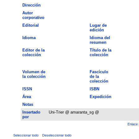
Dirección
Autor
corporativo
Editorial
Lugar de
edición
Idioma
Idioma del
resumen
Editor de la
Título de la
colección
colección
Volumen de
Fascículo
la colección
de la
colección
ISSN
ISBN
Área
Expedición
Notas
Insertado
Uni-Trier @ amaranta_sg @
por
Enlace 
Seleccionar todo
Deseleccionar todo