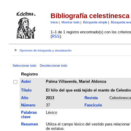
Bibliografía celestinesca
Inicio
|
Mostrar todo
|
Búsqueda simple
|
Búsqueda av
1–1 de 1 registro encontrado(s) con los criteri
(
RSS
):
Opciones de búsqueda y visualización
Seleccionar todo
Deseleccionar todo
Registro
Autor
Palma Villaverde, Mariel Aldonza
Título
El hilo del que está tejido el manto de Celestin
Año
2013
Revista
Celestinesc
Número
37
Fascículo
Palabras
Léxico
clave
Resumen
Utiliza el campo léxico del vestido para relacion
de estatus.