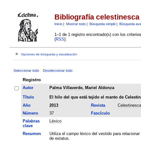
Bibliografía celestinesca
Inicio
|
Mostrar todo
|
Búsqueda simple
|
Búsqueda av
1–1 de 1 registro encontrado(s) con los criteri
(
RSS
):
Opciones de búsqueda y visualización
Seleccionar todo
Deseleccionar todo
Registro
Autor
Palma Villaverde, Mariel Aldonza
Título
El hilo del que está tejido el manto de Celestin
Año
2013
Revista
Celestinesc
Número
37
Fascículo
Palabras
Léxico
clave
Resumen
Utiliza el campo léxico del vestido para relacion
de estatus.