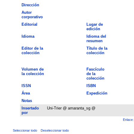
Dirección
Autor
corporativo
Editorial
Lugar de
edición
Idioma
Idioma del
resumen
Editor de la
Título de la
colección
colección
Volumen de
Fascículo
la colección
de la
colección
ISSN
ISBN
Área
Expedición
Notas
Insertado
Uni-Trier @ amaranta_sg @
por
Enlace 
Seleccionar todo
Deseleccionar todo