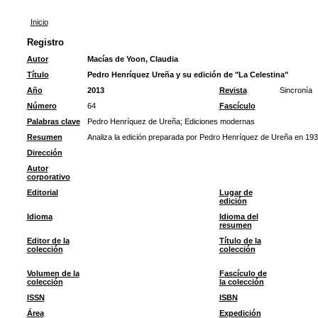
Inicio
Registro
Autor
Macías de Yoon, Claudia
Título
Pedro Henríquez Ureña y su edición de "La Celestina"
Año
2013
Revista
Sincronía
Número
64
Fascículo
Palabras clave
Pedro Henríquez de Ureña
;
Ediciones modernas
Resumen
Analiza la edición preparada por Pedro Henríquez de Ureña en 193
Dirección
Autor
corporativo
Editorial
Lugar de
edición
Idioma
Idioma del
resumen
Editor de la
Título de la
colección
colección
Volumen de la
Fascículo de
colección
la colección
ISSN
ISBN
Área
Expedición