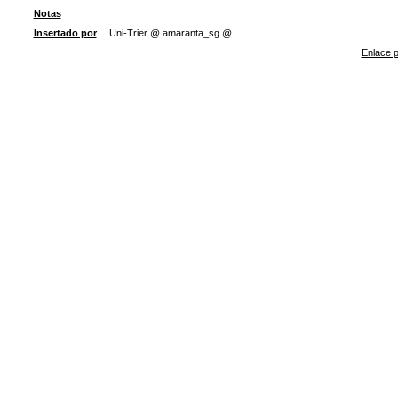
Notas
Insertado por
Uni-Trier @ amaranta_sg @
Enlace p