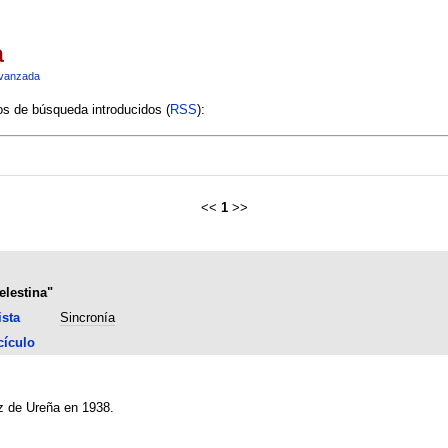
a
vanzada
ios de búsqueda introducidos (
RSS
):
<<
1
>>
elestina"
ista
Sincronía
cículo
z de Ureña en 1938.