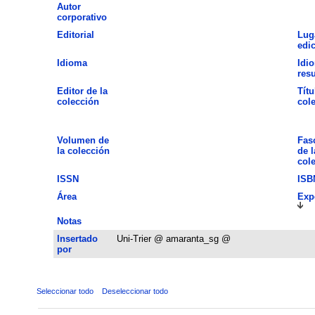
Autor
corporativo
Editorial
Lug
edi
Idioma
Idi
res
Editor de la
Títu
colección
col
Volumen de
Fas
la colección
de l
col
ISSN
ISB
Área
Exp
Notas
Insertado
Uni-Trier @ amaranta_sg @
por
Seleccionar todo
Deseleccionar todo