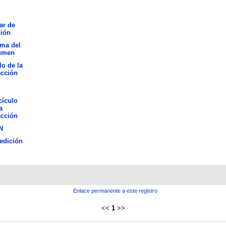
ar de
ción
oma del
umen
lo de la
ección
cículo
a
ección
N
edición
Enlace permanente a este registro
<<
1
>>