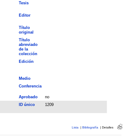
Tesis
Editor
Título
original
Título
abreviado
de la
colección
Edición
Medio
Conferencia
Aprobado
no
ID único
1209
Lista
|
Bibliografía
|
Detalles