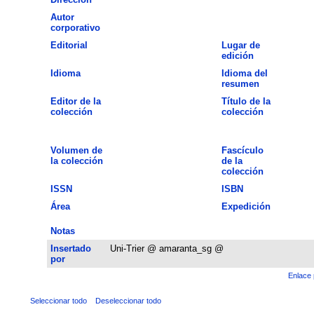
Autor
corporativo
Editorial
Lugar de
edición
Idioma
Idioma del
resumen
Editor de la
Título de la
colección
colección
Volumen de
Fascículo
la colección
de la
colección
ISSN
ISBN
Área
Expedición
Notas
Insertado
Uni-Trier @ amaranta_sg @
por
Enlace 
Seleccionar todo
Deseleccionar todo