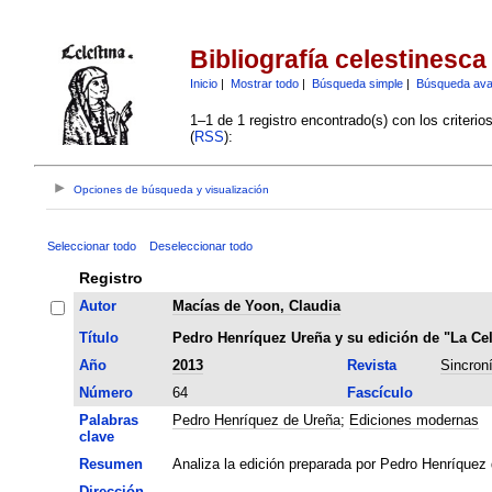
Bibliografía celestinesca
Inicio
|
Mostrar todo
|
Búsqueda simple
|
Búsqueda av
1–1 de 1 registro encontrado(s) con los criteri
(
RSS
):
Opciones de búsqueda y visualización
Seleccionar todo
Deseleccionar todo
Registro
Autor
Macías de Yoon, Claudia
Título
Pedro Henríquez Ureña y su edición de "La Cel
Año
2013
Revista
Sincron
Número
64
Fascículo
Palabras
Pedro Henríquez de Ureña
;
Ediciones modernas
clave
Resumen
Analiza la edición preparada por Pedro Henríquez
Dirección