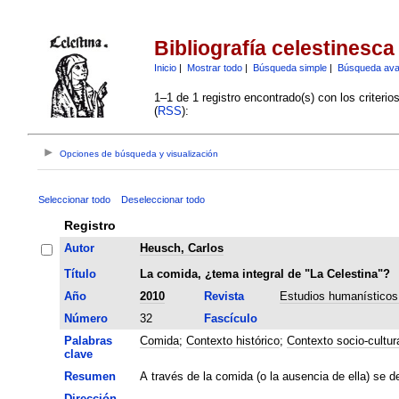
Bibliografía celestinesca
Inicio
|
Mostrar todo
|
Búsqueda simple
|
Búsqueda av
1–1 de 1 registro encontrado(s) con los criteri
(
RSS
):
Opciones de búsqueda y visualización
Seleccionar todo
Deseleccionar todo
Registro
Autor
Heusch, Carlos
Título
La comida, ¿tema integral de "La Celestina"?
Año
2010
Revista
Estudios humanísticos.
Número
32
Fascículo
Palabras
Comida
;
Contexto histórico
;
Contexto socio-cultur
clave
Resumen
A través de la comida (o la ausencia de ella) se de
Dirección