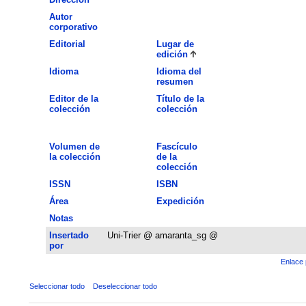
Autor
corporativo
Editorial
Lugar de
edición
Idioma
Idioma del
resumen
Editor de la
Título de la
colección
colección
Volumen de
Fascículo
la colección
de la
colección
ISSN
ISBN
Área
Expedición
Notas
Insertado
Uni-Trier @ amaranta_sg @
por
Enlace 
Seleccionar todo
Deseleccionar todo