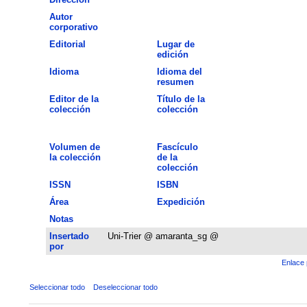
Autor
corporativo
Editorial
Lugar de
edición
Idioma
Idioma del
resumen
Editor de la
Título de la
colección
colección
Volumen de
Fascículo
la colección
de la
colección
ISSN
ISBN
Área
Expedición
Notas
Insertado
Uni-Trier @ amaranta_sg @
por
Enlace 
Seleccionar todo
Deseleccionar todo