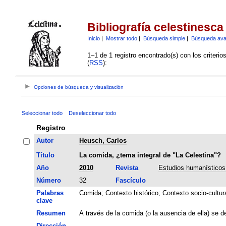
Bibliografía celestinesca
Inicio
|
Mostrar todo
|
Búsqueda simple
|
Búsqueda av
1–1 de 1 registro encontrado(s) con los criteri
(
RSS
):
Opciones de búsqueda y visualización
Seleccionar todo
Deseleccionar todo
Registro
Autor
Heusch, Carlos
Título
La comida, ¿tema integral de "La Celestina"?
Año
2010
Revista
Estudios humanísticos.
Número
32
Fascículo
Palabras
Comida
;
Contexto histórico
;
Contexto socio-cultur
clave
Resumen
A través de la comida (o la ausencia de ella) se de
Dirección