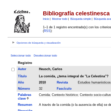
Bibliografía celestinesca
Inicio
|
Mostrar todo
|
Búsqueda simple
|
Búsqueda av
1–1 de 1 registro encontrado(s) con los criteri
(
RSS
):
Opciones de búsqueda y visualización
Seleccionar todo
Deseleccionar todo
Registro
Autor
Heusch, Carlos
Título
La comida, ¿tema integral de "La Celestina"?
Año
2010
Revista
Estudios humanísticos.
Número
32
Fascículo
Palabras
Comida
;
Contexto histórico
;
Contexto socio-cultur
clave
Resumen
A través de la comida (o la ausencia de ella) se de
Dirección