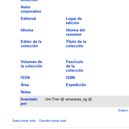
Autor
corporativo
Editorial
Lugar de
edición
Idioma
Idioma del
resumen
Editor de la
Título de la
colección
colección
Volumen de
Fascículo
la colección
de la
colección
ISSN
ISBN
Área
Expedición
Notas
Insertado
Uni-Trier @ amaranta_sg @
por
Enlace 
Seleccionar todo
Deseleccionar todo