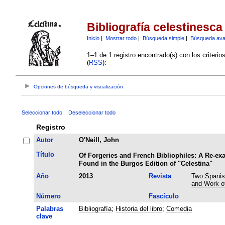
Bibliografía celestinesca
Inicio
|
Mostrar todo
|
Búsqueda simple
|
Búsqueda av
1–1 de 1 registro encontrado(s) con los criteri
(
RSS
):
Opciones de búsqueda y visualización
Seleccionar todo
Deseleccionar todo
Registro
Autor
O'Neill, John
Título
Of Forgeries and French Bibliophiles: A Re-ex
Found in the Burgos Edition of "Celestina"
Año
2013
Revista
Two Spanish
and Work of
Número
Fascículo
Palabras
Bibliografía
;
Historia del libro
;
Comedia
clave