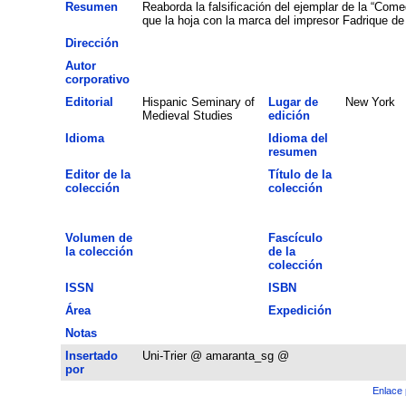
Resumen
Reaborda la falsificación del ejemplar de la “Com
que la hoja con la marca del impresor Fadrique de 
Dirección
Autor
corporativo
Editorial
Hispanic Seminary of
Lugar de
New York
Medieval Studies
edición
Idioma
Idioma del
resumen
Editor de la
Título de la
colección
colección
Volumen de
Fascículo
la colección
de la
colección
ISSN
ISBN
Área
Expedición
Notas
Insertado
Uni-Trier @ amaranta_sg @
por
Enlace 