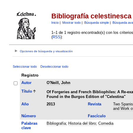
Bibliografía celestinesca
Inicio
|
Mostrar todo
|
Búsqueda simple
|
Búsqueda av
1–1 de 1 registro encontrado(s) con los criteri
(
RSS
):
Opciones de búsqueda y visualización
Seleccionar todo
Deseleccionar todo
Registro
Autor
O'Neill, John
Título
Of Forgeries and French Bibliophiles: A Re-ex
Found in the Burgos Edition of "Celestina"
Año
2013
Revista
Two Spanish
and Work of
Número
Fascículo
Palabras
Bibliografía
;
Historia del libro
;
Comedia
clave