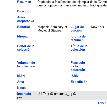
Resumen
Reaborda la falsificación del ejemplar de la “Com
que la hoja con la marca del impresor Fadrique de 
Dirección
Autor
corporativo
Editorial
Hispanic Seminary of
Lugar de
New York
Medieval Studies
edición
Idioma
Idioma del
resumen
Editor de la
Título de la
colección
colección
Volumen de
Fascículo
la colección
de la
colección
ISSN
ISBN
Área
Expedición
Notas
Insertado
Uni-Trier @ amaranta_sg @
por
Enlace 