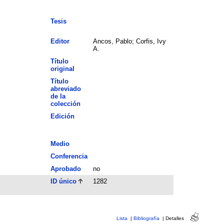
Tesis
Editor
Ancos, Pablo; Corfis, Ivy
A.
Título
original
Título
abreviado
de la
colección
Edición
Medio
Conferencia
Aprobado
no
ID único
1282
Lista
|
Bibliografía
|
Detalles