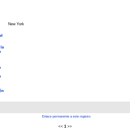
New York
el
 la
n
o
n
ón
Enlace permanente a este registro
<<
1
>>