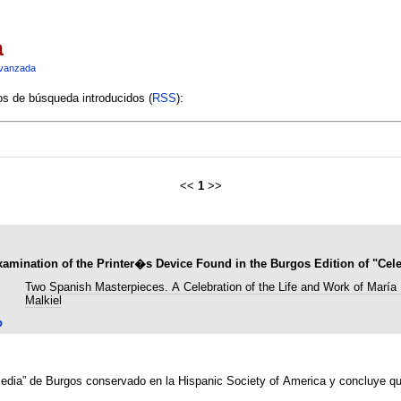
a
vanzada
ios de búsqueda introducidos (
RSS
):
<<
1
>>
xamination of the Printer�s Device Found in the Burgos Edition of "Cele
Two Spanish Masterpieces. A Celebration of the Life and Work of María
Malkiel
o
omedia” de Burgos conservado en la Hispanic Society of America y concluye qu