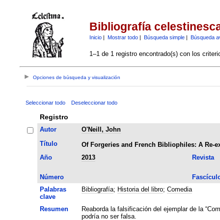
Bibliografía celestinesc
Inicio
|
Mostrar todo
|
Búsqueda simple
|
Búsqueda a
1–1 de 1 registro encontrado(s) con los criter
Opciones de búsqueda y visualización
Seleccionar todo
Deseleccionar todo
Registro
Autor
O'Neill, John
Título
Of Forgeries and French Bibliophiles: A Re-e
Año
2013
Revista
Número
Fascícul
Palabras
Bibliografía
;
Historia del libro
;
Comedia
clave
Resumen
Reaborda la falsificación del ejemplar de la “C
podría no ser falsa.