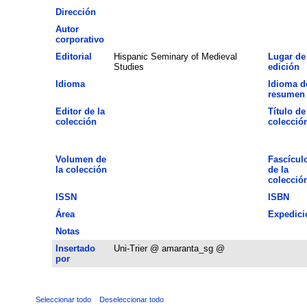
Dirección
Autor
corporativo
Editorial
Hispanic Seminary of Medieval
Lugar de
Studies
edición
Idioma
Idioma d
resumen
Editor de la
Título de
colección
colecció
Volumen de
Fascícul
la colección
de la
colecció
ISSN
ISBN
Área
Expedici
Notas
Insertado
Uni-Trier @ amaranta_sg @
por
Seleccionar todo
Deseleccionar todo