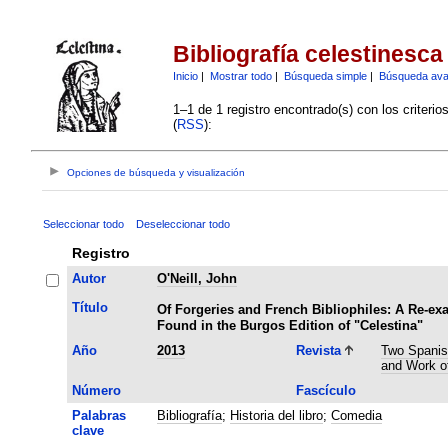
Bibliografía celestinesca
Inicio
|
Mostrar todo
|
Búsqueda simple
|
Búsqueda av
1–1 de 1 registro encontrado(s) con los criteri
(
RSS
):
Opciones de búsqueda y visualización
Seleccionar todo
Deseleccionar todo
Registro
Autor
O'Neill, John
Título
Of Forgeries and French Bibliophiles: A Re-ex
Found in the Burgos Edition of "Celestina"
Año
2013
Revista
Two Spanish
and Work of
Número
Fascículo
Palabras
Bibliografía
;
Historia del libro
;
Comedia
clave