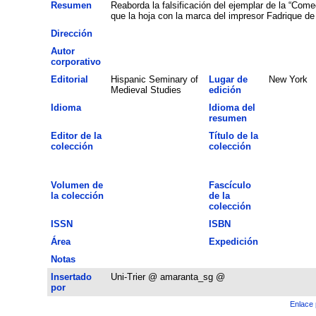
Resumen
Reaborda la falsificación del ejemplar de la “Com
que la hoja con la marca del impresor Fadrique de 
Dirección
Autor
corporativo
Editorial
Hispanic Seminary of
Lugar de
New York
Medieval Studies
edición
Idioma
Idioma del
resumen
Editor de la
Título de la
colección
colección
Volumen de
Fascículo
la colección
de la
colección
ISSN
ISBN
Área
Expedición
Notas
Insertado
Uni-Trier @ amaranta_sg @
por
Enlace 