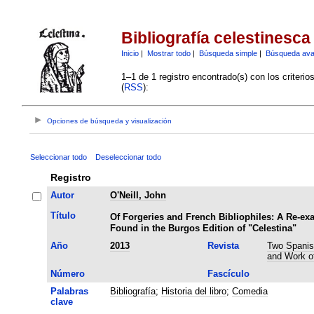
Bibliografía celestinesca
Inicio
|
Mostrar todo
|
Búsqueda simple
|
Búsqueda av
1–1 de 1 registro encontrado(s) con los criteri
(
RSS
):
Opciones de búsqueda y visualización
Seleccionar todo
Deseleccionar todo
Registro
Autor
O'Neill, John
Título
Of Forgeries and French Bibliophiles: A Re-ex
Found in the Burgos Edition of "Celestina"
Año
2013
Revista
Two Spanish
and Work of
Número
Fascículo
Palabras
Bibliografía
;
Historia del libro
;
Comedia
clave