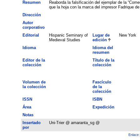
Resumen
Reaborda la falsificación del ejemplar de la “Com
que la hoja con la marca del impresor Fadrique de 
Dirección
Autor
corporativo
Editorial
Hispanic Seminary of
Lugar de
New York
Medieval Studies
edición
Idioma
Idioma del
resumen
Editor de la
Título de la
colección
colección
Volumen de
Fascículo
la colección
de la
colección
ISSN
ISBN
Área
Expedición
Notas
Insertado
Uni-Trier @ amaranta_sg @
por
Enlace 