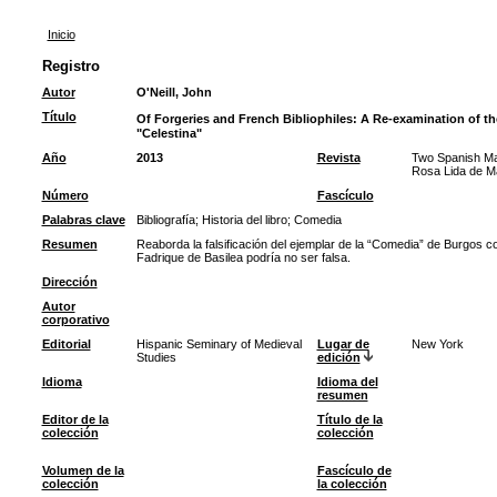
Inicio
Registro
Autor
O'Neill, John
Título
Of Forgeries and French Bibliophiles: A Re-examination of th
"Celestina"
Año
2013
Revista
Two Spanish Mas
Rosa Lida de Ma
Número
Fascículo
Palabras clave
Bibliografía
;
Historia del libro
;
Comedia
Resumen
Reaborda la falsificación del ejemplar de la “Comedia” de Burgos c
Fadrique de Basilea podría no ser falsa.
Dirección
Autor
corporativo
Editorial
Hispanic Seminary of Medieval
Lugar de
New York
Studies
edición
Idioma
Idioma del
resumen
Editor de la
Título de la
colección
colección
Volumen de la
Fascículo de
colección
la colección