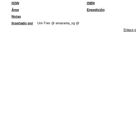
ISSN
ISBN
Área
Expedición
Notas
Insertado por
Uni-Trier @ amaranta_sg @
Enlace p