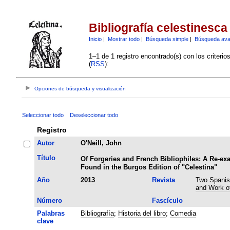
Bibliografía celestinesca
Inicio
|
Mostrar todo
|
Búsqueda simple
|
Búsqueda av
1–1 de 1 registro encontrado(s) con los criteri
(
RSS
):
Opciones de búsqueda y visualización
Seleccionar todo
Deseleccionar todo
Registro
Autor
O'Neill, John
Título
Of Forgeries and French Bibliophiles: A Re-ex
Found in the Burgos Edition of "Celestina"
Año
2013
Revista
Two Spanish
and Work of
Número
Fascículo
Palabras
Bibliografía
;
Historia del libro
;
Comedia
clave