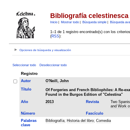
Bibliografía celestinesca
Inicio
|
Mostrar todo
|
Búsqueda simple
|
Búsqueda av
1–1 de 1 registro encontrado(s) con los criteri
(
RSS
):
Opciones de búsqueda y visualización
Seleccionar todo
Deseleccionar todo
Registro
Autor
O'Neill, John
Título
Of Forgeries and French Bibliophiles: A Re-ex
Found in the Burgos Edition of "Celestina"
Año
2013
Revista
Two Spanish
and Work of
Número
Fascículo
Palabras
Bibliografía
;
Historia del libro
;
Comedia
clave