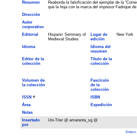
Resumen
Reaborda la falsificación del ejemplar de la “Com
que la hoja con la marca del impresor Fadrique de 
Dirección
Autor
corporativo
Editorial
Hispanic Seminary of
Lugar de
New York
Medieval Studies
edición
Idioma
Idioma del
resumen
Editor de la
Título de la
colección
colección
Volumen de
Fascículo
la colección
de la
colección
ISSN
ISBN
Área
Expedición
Notas
Insertado
Uni-Trier @ amaranta_sg @
por
Enlace 